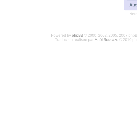
Aut
Nous
Powered by
phpBB
© 2000, 2002, 2005, 2007 php
Traduction réalisée par
Maël Soucaze
© 2010
ph