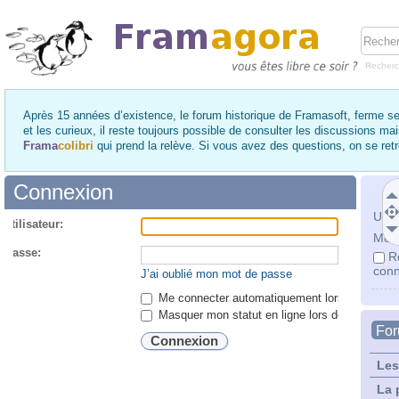
Recher
Après 15 années d’existence, le forum historique de Framasoft, ferme se
et les curieux, il reste toujours possible de consulter les discussions ma
Frama
colibri
qui prend la relève. Si vous avez des questions, on se re
Connexion
Utili
utilisateur:
Mot 
 passe:
R
conn
J’ai oublié mon mot de passe
Me connecter automatiquement lors de chaque 
Masquer mon statut en ligne lors de cette ses
Fo
Les
La 