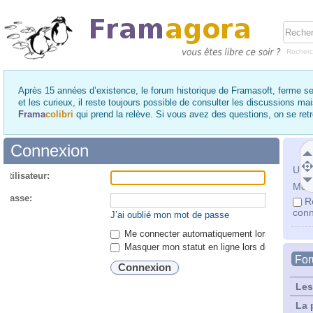
Recher
Après 15 années d’existence, le forum historique de Framasoft, ferme se
et les curieux, il reste toujours possible de consulter les discussions ma
Frama
colibri
qui prend la relève. Si vous avez des questions, on se re
Connexion
Utili
utilisateur:
Mot 
 passe:
R
conn
J’ai oublié mon mot de passe
Me connecter automatiquement lors de chaque 
Masquer mon statut en ligne lors de cette ses
Fo
Les
La 