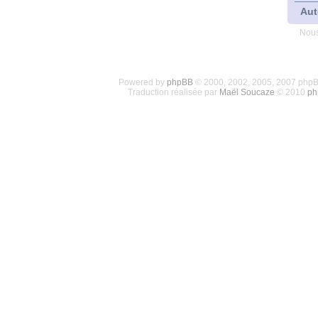
Aut
Nous
Powered by
phpBB
© 2000, 2002, 2005, 2007 php
Traduction réalisée par
Maël Soucaze
© 2010
ph