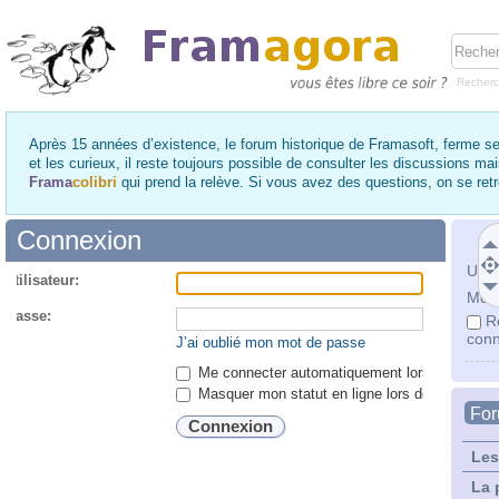
Recher
Après 15 années d’existence, le forum historique de Framasoft, ferme se
et les curieux, il reste toujours possible de consulter les discussions ma
Frama
colibri
qui prend la relève. Si vous avez des questions, on se re
Connexion
Utili
utilisateur:
Mot 
 passe:
R
conn
J’ai oublié mon mot de passe
Me connecter automatiquement lors de chaque 
Masquer mon statut en ligne lors de cette ses
Fo
Les
La 