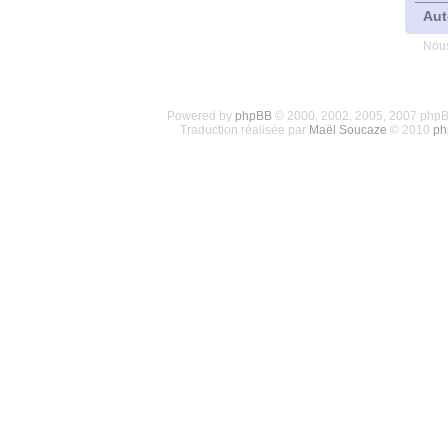
Aut
Nous
Powered by
phpBB
© 2000, 2002, 2005, 2007 php
Traduction réalisée par
Maël Soucaze
© 2010
ph