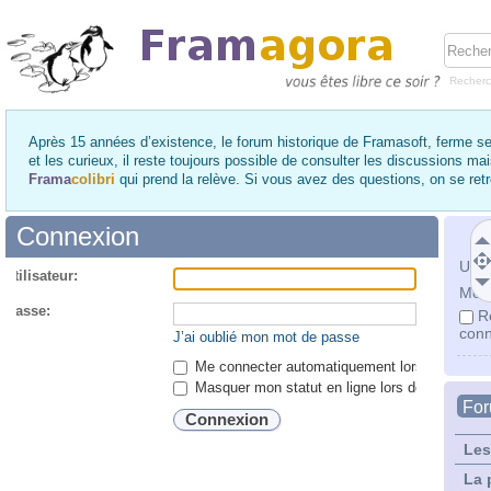
Recher
Après 15 années d’existence, le forum historique de Framasoft, ferme se
et les curieux, il reste toujours possible de consulter les discussions ma
Frama
colibri
qui prend la relève. Si vous avez des questions, on se re
Connexion
Utili
utilisateur:
Mot 
 passe:
R
conn
J’ai oublié mon mot de passe
Me connecter automatiquement lors de chaque 
Masquer mon statut en ligne lors de cette ses
Fo
Les
La 