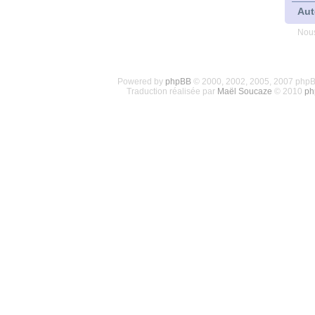
Aut
Nous
Powered by
phpBB
© 2000, 2002, 2005, 2007 php
Traduction réalisée par
Maël Soucaze
© 2010
ph