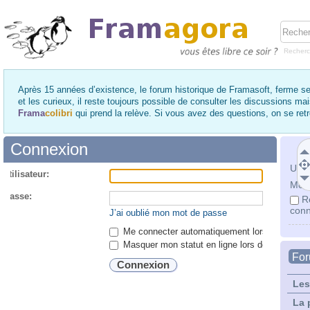
Recher
Après 15 années d’existence, le forum historique de Framasoft, ferme se
et les curieux, il reste toujours possible de consulter les discussions ma
Frama
colibri
qui prend la relève. Si vous avez des questions, on se re
Connexion
Utili
utilisateur:
Mot 
 passe:
R
conn
J’ai oublié mon mot de passe
Me connecter automatiquement lors de chaque 
Masquer mon statut en ligne lors de cette ses
Fo
Les
La 