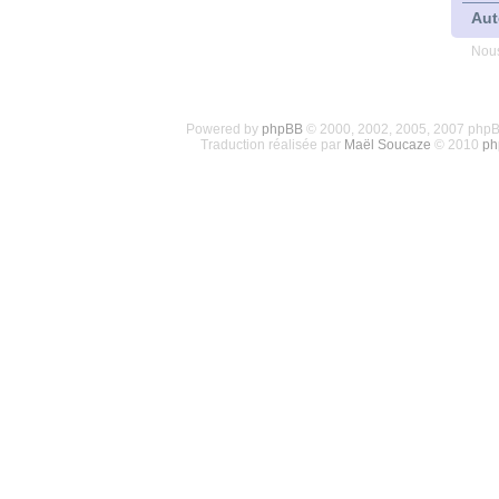
Aut
Nous
Powered by
phpBB
© 2000, 2002, 2005, 2007 php
Traduction réalisée par
Maël Soucaze
© 2010
ph