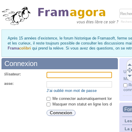
Recher
Après 15 années d’existence, le forum historique de Framasoft, ferme se
et les curieux, il reste toujours possible de consulter les discussions ma
Frama
colibri
qui prend la relève. Si vous avez des questions, on se re
Connexion
Utili
utilisateur:
Mot 
 passe:
R
conn
J’ai oublié mon mot de passe
Me connecter automatiquement lors de chaque 
Masquer mon statut en ligne lors de cette ses
Fo
Les
La 