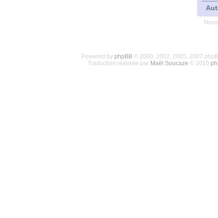
Aut
Nous
Powered by
phpBB
© 2000, 2002, 2005, 2007 php
Traduction réalisée par
Maël Soucaze
© 2010
ph