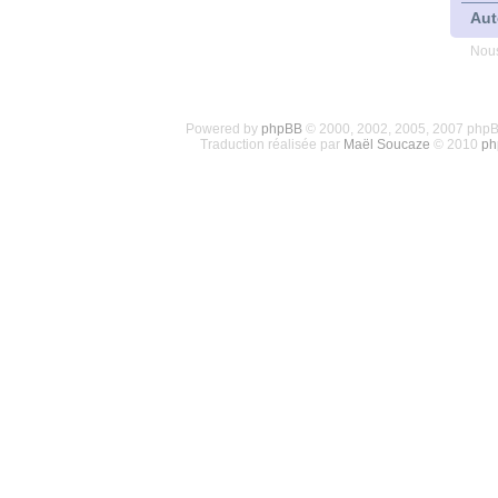
Aut
Nous
Powered by
phpBB
© 2000, 2002, 2005, 2007 php
Traduction réalisée par
Maël Soucaze
© 2010
ph