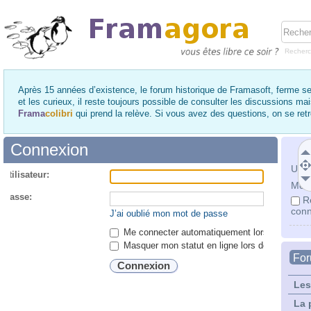
Recher
Après 15 années d’existence, le forum historique de Framasoft, ferme se
et les curieux, il reste toujours possible de consulter les discussions ma
Frama
colibri
qui prend la relève. Si vous avez des questions, on se re
Connexion
Utili
utilisateur:
Mot 
 passe:
R
conn
J’ai oublié mon mot de passe
Me connecter automatiquement lors de chaque 
Masquer mon statut en ligne lors de cette ses
Fo
Les
La 