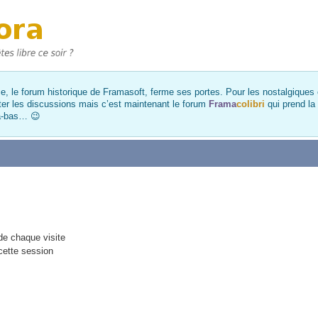
, le forum historique de Framasoft, ferme ses portes. Pour les nostalgiques et
ter les discussions mais c’est maintenant le forum
Frama
colibri
qui prend la
là-bas… 😉
e chaque visite
cette session