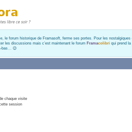
, le forum historique de Framasoft, ferme ses portes. Pour les nostalgiques et
ter les discussions mais c’est maintenant le forum
Frama
colibri
qui prend la
là-bas… 😉
e chaque visite
cette session