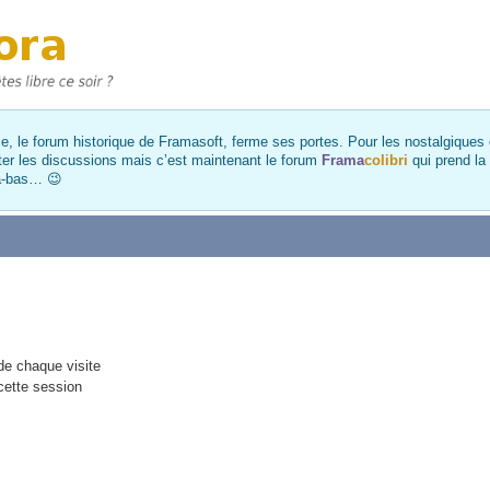
, le forum historique de Framasoft, ferme ses portes. Pour les nostalgiques et
ter les discussions mais c’est maintenant le forum
Frama
colibri
qui prend la
là-bas… 😉
e chaque visite
cette session