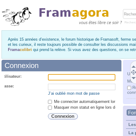
Recher
Après 15 années d’existence, le forum historique de Framasoft, ferme se
et les curieux, il reste toujours possible de consulter les discussions ma
Frama
colibri
qui prend la relève. Si vous avez des questions, on se re
Connexion
Utili
utilisateur:
Mot 
 passe:
R
conn
J’ai oublié mon mot de passe
Me connecter automatiquement lors de chaque 
Masquer mon statut en ligne lors de cette ses
Fo
Les
La 