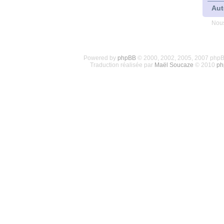
Aut
Nous
Powered by
phpBB
© 2000, 2002, 2005, 2007 php
Traduction réalisée par
Maël Soucaze
© 2010
ph