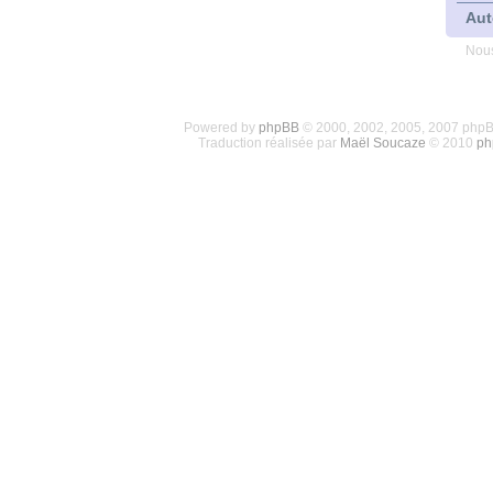
Aut
Nous
Powered by
phpBB
© 2000, 2002, 2005, 2007 php
Traduction réalisée par
Maël Soucaze
© 2010
ph