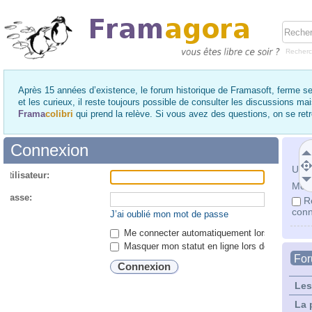
Recher
Après 15 années d’existence, le forum historique de Framasoft, ferme se
et les curieux, il reste toujours possible de consulter les discussions ma
Frama
colibri
qui prend la relève. Si vous avez des questions, on se re
Connexion
Utili
utilisateur:
Mot 
 passe:
R
conn
J’ai oublié mon mot de passe
Me connecter automatiquement lors de chaque 
Masquer mon statut en ligne lors de cette ses
Fo
Les
La 