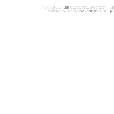
Powered by
phpBB
© 2000, 2002, 2005, 2007 php
Traduction réalisée par
Maël Soucaze
© 2010
ph