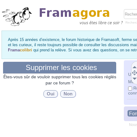
Recher
Après 15 années d’existence, le forum historique de Framasoft, ferme se
et les curieux, il reste toujours possible de consulter les discussions ma
Frama
colibri
qui prend la relève. Si vous avez des questions, on se re
Supprimer les cookies
Utili
Êtes-vous sûr de vouloir supprimer tous les cookies réglés
Mot 
par ce forum ?
R
conn
Fo
Nous