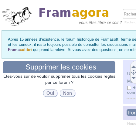
Recher
Après 15 années d’existence, le forum historique de Framasoft, ferme se
et les curieux, il reste toujours possible de consulter les discussions ma
Frama
colibri
qui prend la relève. Si vous avez des questions, on se re
Supprimer les cookies
Utili
Êtes-vous sûr de vouloir supprimer tous les cookies réglés
Mot 
par ce forum ?
R
conn
Fo
Nous