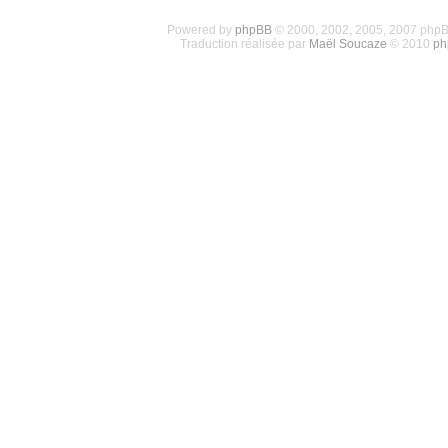
Powered by
phpBB
© 2000, 2002, 2005, 2007 php
Traduction réalisée par
Maël Soucaze
© 2010
ph