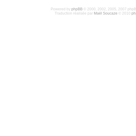
Powered by
phpBB
© 2000, 2002, 2005, 2007 php
Traduction réalisée par
Maël Soucaze
© 2010
ph