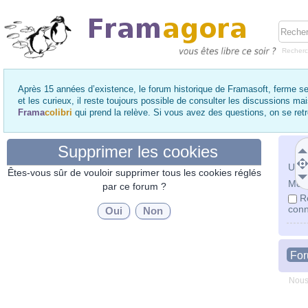
Recher
Après 15 années d’existence, le forum historique de Framasoft, ferme se
et les curieux, il reste toujours possible de consulter les discussions ma
Frama
colibri
qui prend la relève. Si vous avez des questions, on se re
Supprimer les cookies
Utili
Êtes-vous sûr de vouloir supprimer tous les cookies réglés
Mot 
par ce forum ?
R
conn
Fo
Nous