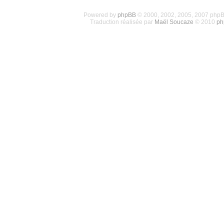
Powered by
phpBB
© 2000, 2002, 2005, 2007 php
Traduction réalisée par
Maël Soucaze
© 2010
ph