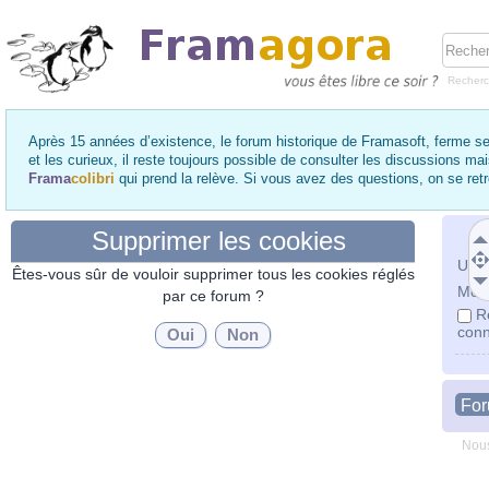
Recher
Après 15 années d’existence, le forum historique de Framasoft, ferme se
et les curieux, il reste toujours possible de consulter les discussions ma
Frama
colibri
qui prend la relève. Si vous avez des questions, on se re
Supprimer les cookies
Utili
Êtes-vous sûr de vouloir supprimer tous les cookies réglés
Mot 
par ce forum ?
R
conn
Fo
Nous