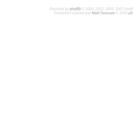
Powered by
phpBB
© 2000, 2002, 2005, 2007 php
Traduction réalisée par
Maël Soucaze
© 2010
ph