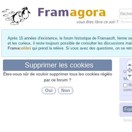
Recher
Après 15 années d’existence, le forum historique de Framasoft, ferme se
et les curieux, il reste toujours possible de consulter les discussions ma
Frama
colibri
qui prend la relève. Si vous avez des questions, on se re
Supprimer les cookies
Utili
Êtes-vous sûr de vouloir supprimer tous les cookies réglés
Mot 
par ce forum ?
R
conn
Fo
Nous