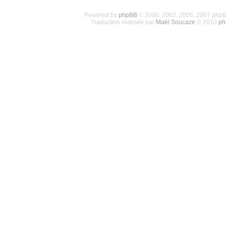
Powered by
phpBB
© 2000, 2002, 2005, 2007 php
Traduction réalisée par
Maël Soucaze
© 2010
ph