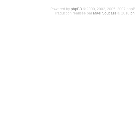
Powered by
phpBB
© 2000, 2002, 2005, 2007 php
Traduction réalisée par
Maël Soucaze
© 2010
ph