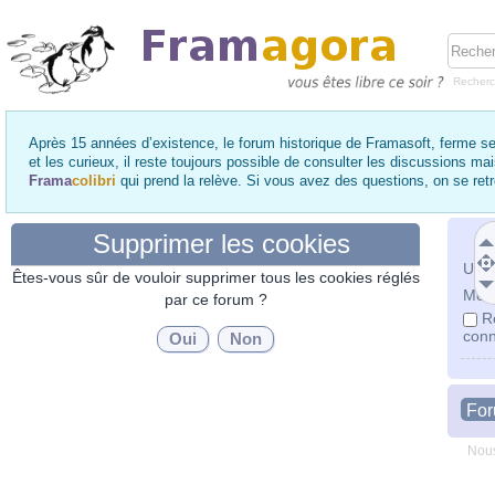
Recher
Après 15 années d’existence, le forum historique de Framasoft, ferme se
et les curieux, il reste toujours possible de consulter les discussions ma
Frama
colibri
qui prend la relève. Si vous avez des questions, on se re
Supprimer les cookies
Utili
Êtes-vous sûr de vouloir supprimer tous les cookies réglés
Mot 
par ce forum ?
R
conn
Fo
Nous