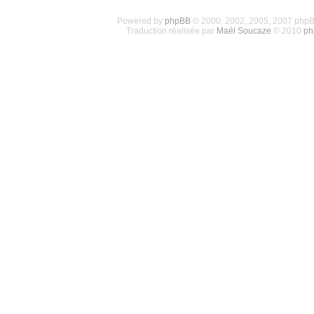
Powered by
phpBB
© 2000, 2002, 2005, 2007 php
Traduction réalisée par
Maël Soucaze
© 2010
ph