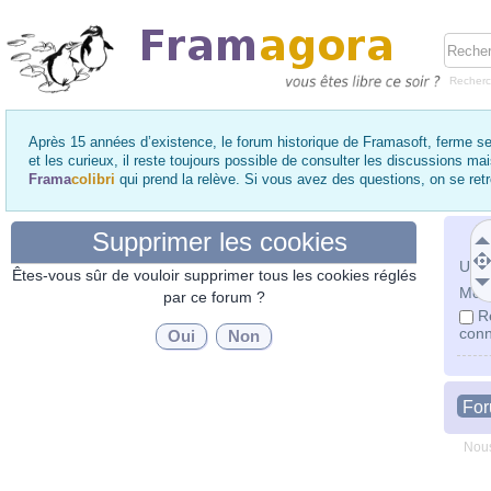
Recher
Après 15 années d’existence, le forum historique de Framasoft, ferme se
et les curieux, il reste toujours possible de consulter les discussions ma
Frama
colibri
qui prend la relève. Si vous avez des questions, on se re
Supprimer les cookies
Utili
Êtes-vous sûr de vouloir supprimer tous les cookies réglés
Mot 
par ce forum ?
R
conn
Fo
Nous