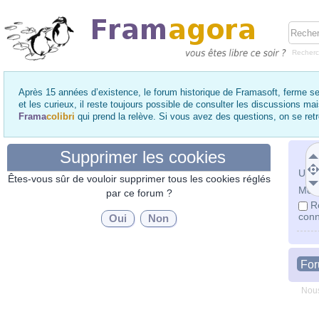
Recher
Après 15 années d’existence, le forum historique de Framasoft, ferme se
et les curieux, il reste toujours possible de consulter les discussions ma
Frama
colibri
qui prend la relève. Si vous avez des questions, on se re
Supprimer les cookies
Utili
Êtes-vous sûr de vouloir supprimer tous les cookies réglés
Mot 
par ce forum ?
R
conn
Fo
Nous