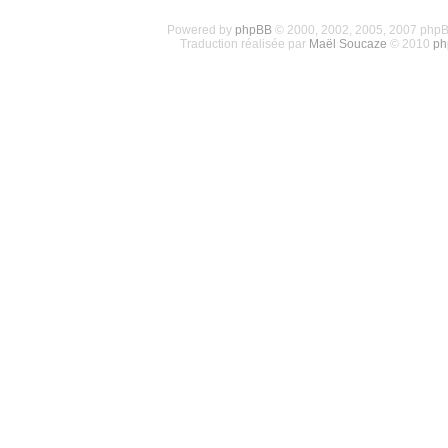
Powered by
phpBB
© 2000, 2002, 2005, 2007 php
Traduction réalisée par
Maël Soucaze
© 2010
ph