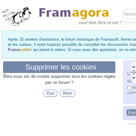
Recher
Après 15 années d’existence, le forum historique de Framasoft, ferme se
et les curieux, il reste toujours possible de consulter les discussions ma
Frama
colibri
qui prend la relève. Si vous avez des questions, on se re
Supprimer les cookies
Utili
Êtes-vous sûr de vouloir supprimer tous les cookies réglés
Mot 
par ce forum ?
R
conn
Fo
Nous