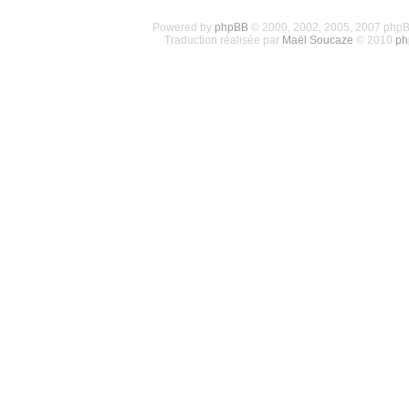
Powered by
phpBB
© 2000, 2002, 2005, 2007 php
Traduction réalisée par
Maël Soucaze
© 2010
ph