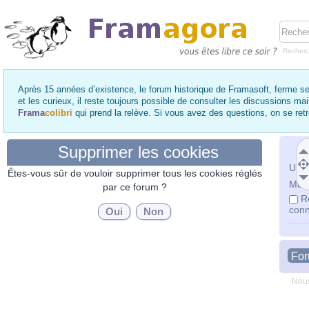
Recher
Après 15 années d’existence, le forum historique de Framasoft, ferme se
et les curieux, il reste toujours possible de consulter les discussions ma
Frama
colibri
qui prend la relève. Si vous avez des questions, on se re
Supprimer les cookies
Utili
Êtes-vous sûr de vouloir supprimer tous les cookies réglés
Mot 
par ce forum ?
R
conn
Fo
Nous