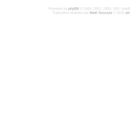
Powered by
phpBB
© 2000, 2002, 2005, 2007 php
Traduction réalisée par
Maël Soucaze
© 2010
ph