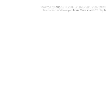
Powered by
phpBB
© 2000, 2002, 2005, 2007 php
Traduction réalisée par
Maël Soucaze
© 2010
ph