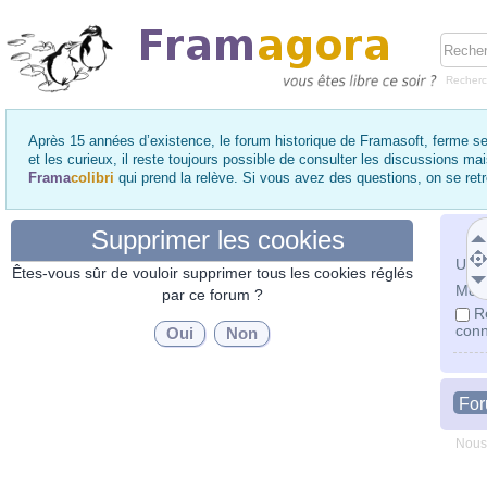
Recher
Après 15 années d’existence, le forum historique de Framasoft, ferme se
et les curieux, il reste toujours possible de consulter les discussions ma
Frama
colibri
qui prend la relève. Si vous avez des questions, on se re
Supprimer les cookies
Utili
Êtes-vous sûr de vouloir supprimer tous les cookies réglés
Mot 
par ce forum ?
R
conn
Fo
Nous