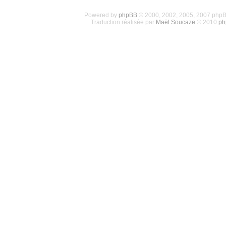
Powered by
phpBB
© 2000, 2002, 2005, 2007 php
Traduction réalisée par
Maël Soucaze
© 2010
ph