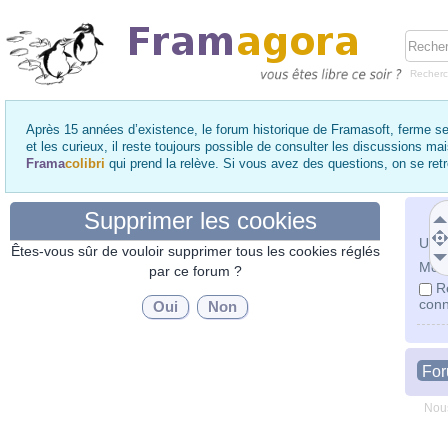
Recher
Après 15 années d’existence, le forum historique de Framasoft, ferme se
et les curieux, il reste toujours possible de consulter les discussions ma
Frama
colibri
qui prend la relève. Si vous avez des questions, on se re
Supprimer les cookies
Utili
Êtes-vous sûr de vouloir supprimer tous les cookies réglés
Mot 
par ce forum ?
R
conn
Fo
Nous