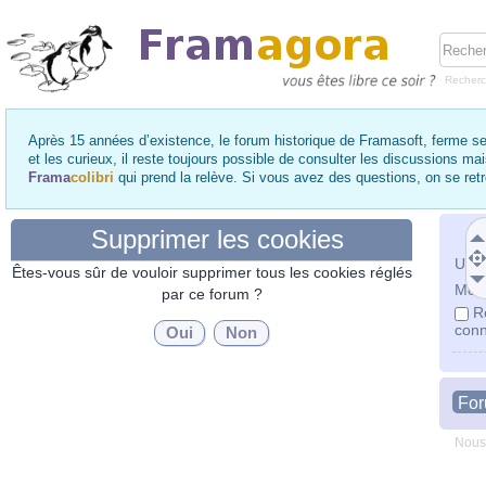
Recher
Après 15 années d’existence, le forum historique de Framasoft, ferme se
et les curieux, il reste toujours possible de consulter les discussions ma
Frama
colibri
qui prend la relève. Si vous avez des questions, on se re
Supprimer les cookies
Utili
Êtes-vous sûr de vouloir supprimer tous les cookies réglés
Mot 
par ce forum ?
R
conn
Fo
Nous