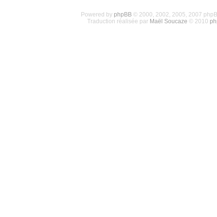
Powered by
phpBB
© 2000, 2002, 2005, 2007 php
Traduction réalisée par
Maël Soucaze
© 2010
ph