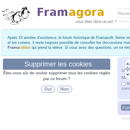
Recher
Après 15 années d’existence, le forum historique de Framasoft, ferme se
et les curieux, il reste toujours possible de consulter les discussions ma
Frama
colibri
qui prend la relève. Si vous avez des questions, on se re
Supprimer les cookies
Utili
Êtes-vous sûr de vouloir supprimer tous les cookies réglés
Mot 
par ce forum ?
R
conn
Fo
Nous