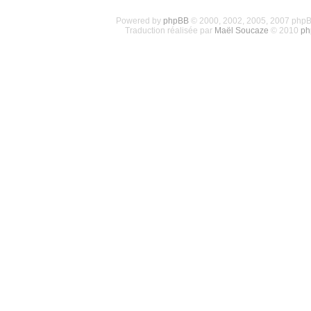
Powered by
phpBB
© 2000, 2002, 2005, 2007 php
Traduction réalisée par
Maël Soucaze
© 2010
ph