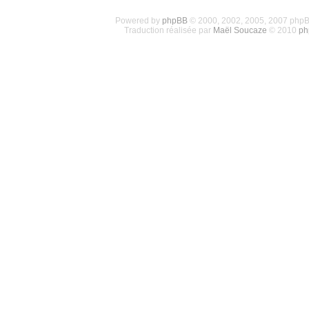
Powered by
phpBB
© 2000, 2002, 2005, 2007 php
Traduction réalisée par
Maël Soucaze
© 2010
ph