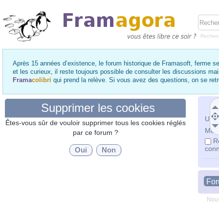
Recher
Après 15 années d’existence, le forum historique de Framasoft, ferme se
et les curieux, il reste toujours possible de consulter les discussions ma
Frama
colibri
qui prend la relève. Si vous avez des questions, on se re
Supprimer les cookies
Utili
Êtes-vous sûr de vouloir supprimer tous les cookies réglés
Mot 
par ce forum ?
R
conn
Fo
Nous