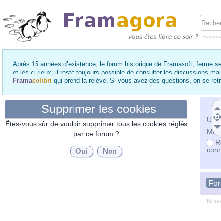
Recher
Après 15 années d’existence, le forum historique de Framasoft, ferme se
et les curieux, il reste toujours possible de consulter les discussions ma
Frama
colibri
qui prend la relève. Si vous avez des questions, on se re
Supprimer les cookies
Utili
Êtes-vous sûr de vouloir supprimer tous les cookies réglés
Mot 
par ce forum ?
R
conn
Fo
Nous