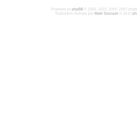
Powered by
phpBB
© 2000, 2002, 2005, 2007 php
Traduction réalisée par
Maël Soucaze
© 2010
ph