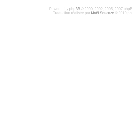
Powered by
phpBB
© 2000, 2002, 2005, 2007 php
Traduction réalisée par
Maël Soucaze
© 2010
ph