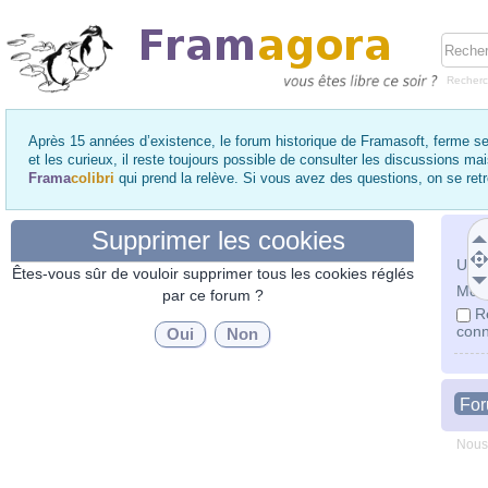
Recher
Après 15 années d’existence, le forum historique de Framasoft, ferme se
et les curieux, il reste toujours possible de consulter les discussions ma
Frama
colibri
qui prend la relève. Si vous avez des questions, on se re
Supprimer les cookies
Utili
Êtes-vous sûr de vouloir supprimer tous les cookies réglés
Mot 
par ce forum ?
R
conn
Fo
Nous