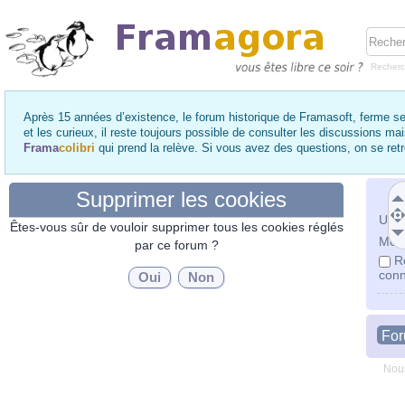
Recher
Après 15 années d’existence, le forum historique de Framasoft, ferme se
et les curieux, il reste toujours possible de consulter les discussions ma
Frama
colibri
qui prend la relève. Si vous avez des questions, on se re
Supprimer les cookies
Utili
Êtes-vous sûr de vouloir supprimer tous les cookies réglés
Mot 
par ce forum ?
R
conn
Fo
Nous