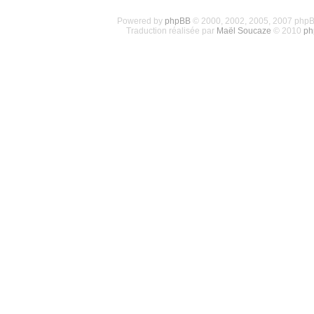
Powered by
phpBB
© 2000, 2002, 2005, 2007 php
Traduction réalisée par
Maël Soucaze
© 2010
ph