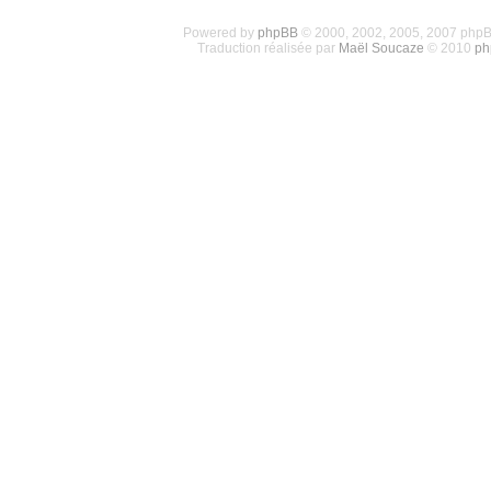
Powered by
phpBB
© 2000, 2002, 2005, 2007 php
Traduction réalisée par
Maël Soucaze
© 2010
ph