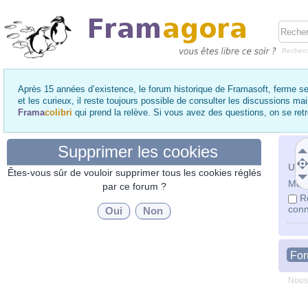
Recher
Après 15 années d’existence, le forum historique de Framasoft, ferme se
et les curieux, il reste toujours possible de consulter les discussions ma
Frama
colibri
qui prend la relève. Si vous avez des questions, on se re
Supprimer les cookies
Utili
Êtes-vous sûr de vouloir supprimer tous les cookies réglés
Mot 
par ce forum ?
R
conn
Fo
Nous