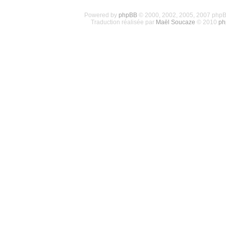
Powered by
phpBB
© 2000, 2002, 2005, 2007 php
Traduction réalisée par
Maël Soucaze
© 2010
ph