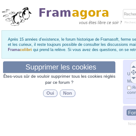
Recher
Après 15 années d’existence, le forum historique de Framasoft, ferme se
et les curieux, il reste toujours possible de consulter les discussions ma
Frama
colibri
qui prend la relève. Si vous avez des questions, on se re
Supprimer les cookies
Utili
Êtes-vous sûr de vouloir supprimer tous les cookies réglés
Mot 
par ce forum ?
R
conn
Fo
Nous