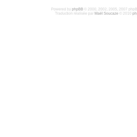
Powered by
phpBB
© 2000, 2002, 2005, 2007 php
Traduction réalisée par
Maël Soucaze
© 2010
ph