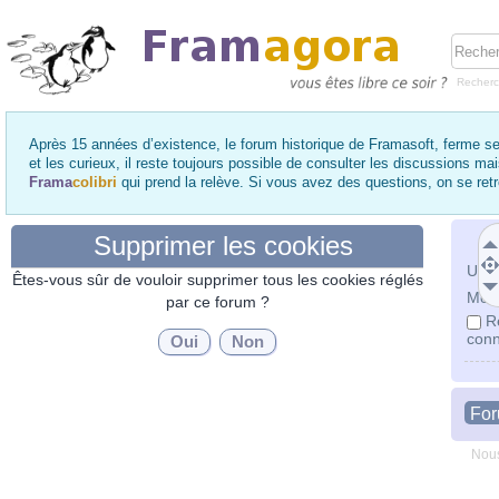
Recher
Après 15 années d’existence, le forum historique de Framasoft, ferme se
et les curieux, il reste toujours possible de consulter les discussions ma
Frama
colibri
qui prend la relève. Si vous avez des questions, on se re
Supprimer les cookies
Utili
Êtes-vous sûr de vouloir supprimer tous les cookies réglés
Mot 
par ce forum ?
R
conn
Fo
Nous