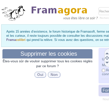
Recher
Après 15 années d’existence, le forum historique de Framasoft, ferme se
et les curieux, il reste toujours possible de consulter les discussions ma
Frama
colibri
qui prend la relève. Si vous avez des questions, on se re
Supprimer les cookies
Utili
Êtes-vous sûr de vouloir supprimer tous les cookies réglés
Mot 
par ce forum ?
R
conn
Fo
Nous