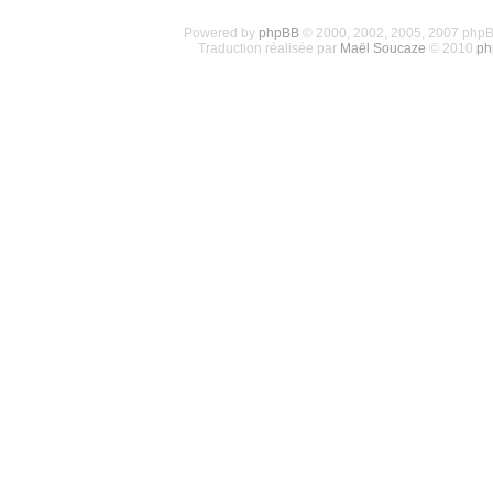
Powered by
phpBB
© 2000, 2002, 2005, 2007 php
Traduction réalisée par
Maël Soucaze
© 2010
ph