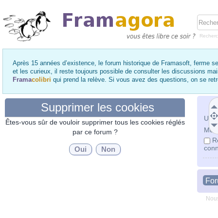
Recher
Après 15 années d’existence, le forum historique de Framasoft, ferme se
et les curieux, il reste toujours possible de consulter les discussions ma
Frama
colibri
qui prend la relève. Si vous avez des questions, on se re
Supprimer les cookies
Utili
Êtes-vous sûr de vouloir supprimer tous les cookies réglés
Mot 
par ce forum ?
R
conn
Fo
Nous