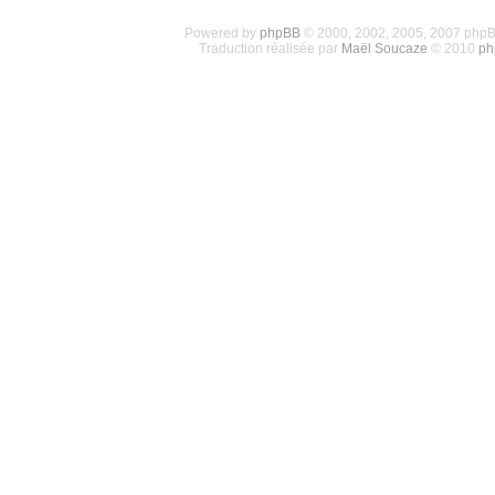
Powered by
phpBB
© 2000, 2002, 2005, 2007 php
Traduction réalisée par
Maël Soucaze
© 2010
ph