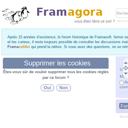
Recher
Après 15 années d’existence, le forum historique de Framasoft, ferme se
et les curieux, il reste toujours possible de consulter les discussions ma
Frama
colibri
qui prend la relève. Si vous avez des questions, on se re
Supprimer les cookies
Utili
Êtes-vous sûr de vouloir supprimer tous les cookies réglés
Mot 
par ce forum ?
R
conn
Fo
Nous