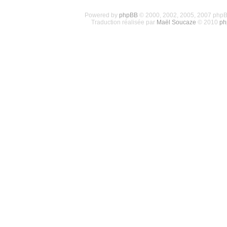
Powered by
phpBB
© 2000, 2002, 2005, 2007 php
Traduction réalisée par
Maël Soucaze
© 2010
ph