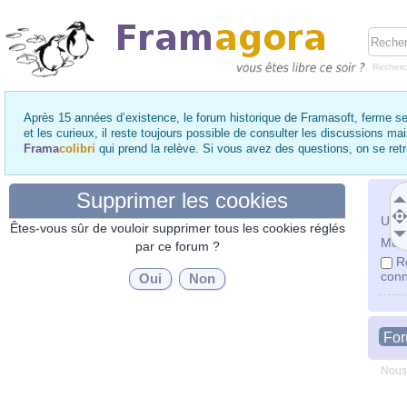
Recher
Après 15 années d’existence, le forum historique de Framasoft, ferme se
et les curieux, il reste toujours possible de consulter les discussions ma
Frama
colibri
qui prend la relève. Si vous avez des questions, on se re
Supprimer les cookies
Utili
Êtes-vous sûr de vouloir supprimer tous les cookies réglés
Mot 
par ce forum ?
R
conn
Fo
Nous