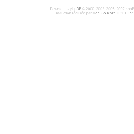
Powered by
phpBB
© 2000, 2002, 2005, 2007 php
Traduction réalisée par
Maël Soucaze
© 2010
ph