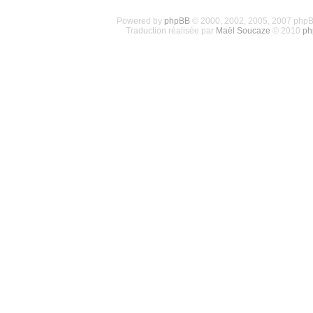
Powered by
phpBB
© 2000, 2002, 2005, 2007 php
Traduction réalisée par
Maël Soucaze
© 2010
ph