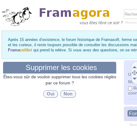
Recher
Après 15 années d’existence, le forum historique de Framasoft, ferme se
et les curieux, il reste toujours possible de consulter les discussions ma
Frama
colibri
qui prend la relève. Si vous avez des questions, on se re
Supprimer les cookies
Utili
Êtes-vous sûr de vouloir supprimer tous les cookies réglés
Mot 
par ce forum ?
R
conn
Fo
Nous