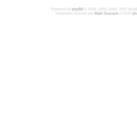
Powered by
phpBB
© 2000, 2002, 2005, 2007 php
Traduction réalisée par
Maël Soucaze
© 2010
ph