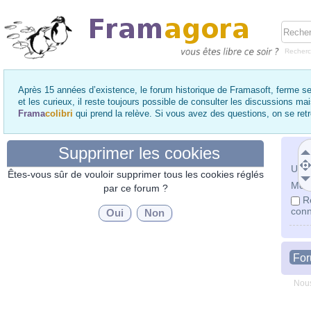
Recher
Après 15 années d’existence, le forum historique de Framasoft, ferme se
et les curieux, il reste toujours possible de consulter les discussions ma
Frama
colibri
qui prend la relève. Si vous avez des questions, on se re
Supprimer les cookies
Utili
Êtes-vous sûr de vouloir supprimer tous les cookies réglés
Mot 
par ce forum ?
R
conn
Fo
Nous