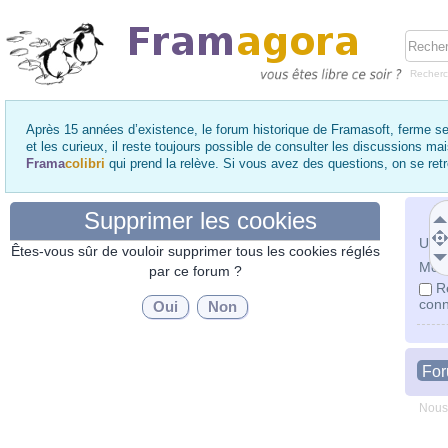
Recher
Après 15 années d’existence, le forum historique de Framasoft, ferme se
et les curieux, il reste toujours possible de consulter les discussions ma
Frama
colibri
qui prend la relève. Si vous avez des questions, on se re
Supprimer les cookies
Utili
Êtes-vous sûr de vouloir supprimer tous les cookies réglés
Mot 
par ce forum ?
R
conn
Fo
Nous