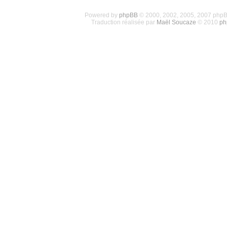
Powered by
phpBB
© 2000, 2002, 2005, 2007 php
Traduction réalisée par
Maël Soucaze
© 2010
ph