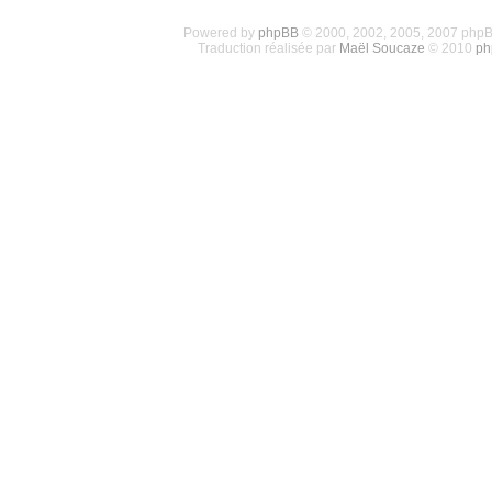
Powered by
phpBB
© 2000, 2002, 2005, 2007 php
Traduction réalisée par
Maël Soucaze
© 2010
ph