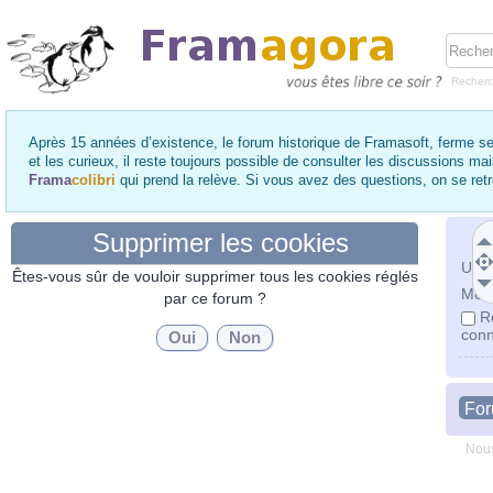
Recher
Après 15 années d’existence, le forum historique de Framasoft, ferme se
et les curieux, il reste toujours possible de consulter les discussions ma
Frama
colibri
qui prend la relève. Si vous avez des questions, on se re
Supprimer les cookies
Utili
Êtes-vous sûr de vouloir supprimer tous les cookies réglés
Mot 
par ce forum ?
R
conn
Fo
Nous