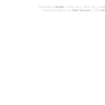
Powered by
phpBB
© 2000, 2002, 2005, 2007 php
Traduction réalisée par
Maël Soucaze
© 2010
ph