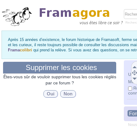
Recher
Après 15 années d’existence, le forum historique de Framasoft, ferme se
et les curieux, il reste toujours possible de consulter les discussions ma
Frama
colibri
qui prend la relève. Si vous avez des questions, on se re
Supprimer les cookies
Utili
Êtes-vous sûr de vouloir supprimer tous les cookies réglés
Mot 
par ce forum ?
R
conn
Fo
Nous