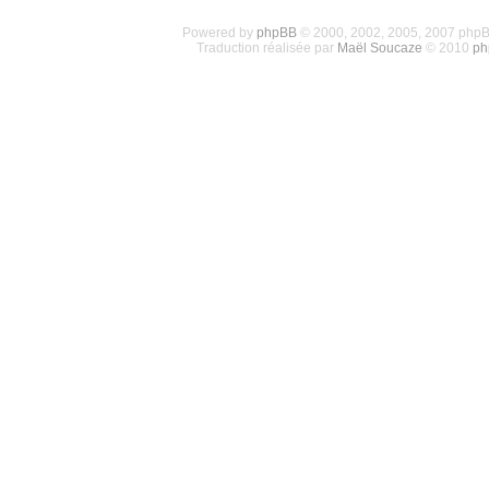
Powered by
phpBB
© 2000, 2002, 2005, 2007 php
Traduction réalisée par
Maël Soucaze
© 2010
ph