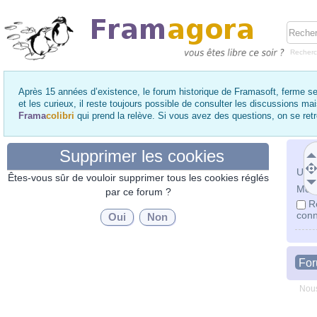
Recher
Après 15 années d’existence, le forum historique de Framasoft, ferme se
et les curieux, il reste toujours possible de consulter les discussions ma
Frama
colibri
qui prend la relève. Si vous avez des questions, on se re
Supprimer les cookies
Utili
Êtes-vous sûr de vouloir supprimer tous les cookies réglés
Mot 
par ce forum ?
R
conn
Fo
Nous