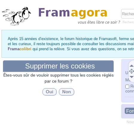
Recher
Après 15 années d’existence, le forum historique de Framasoft, ferme se
et les curieux, il reste toujours possible de consulter les discussions ma
Frama
colibri
qui prend la relève. Si vous avez des questions, on se re
Supprimer les cookies
Utili
Êtes-vous sûr de vouloir supprimer tous les cookies réglés
Mot 
par ce forum ?
R
conn
Fo
Nous