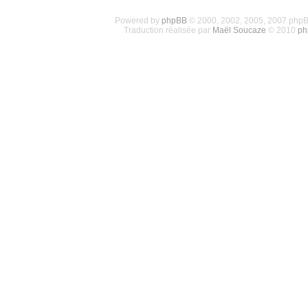
Powered by
phpBB
© 2000, 2002, 2005, 2007 php
Traduction réalisée par
Maël Soucaze
© 2010
ph