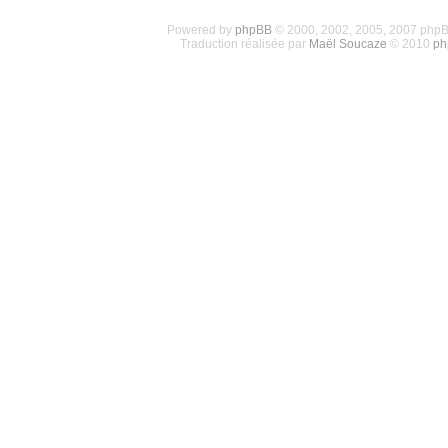
Powered by
phpBB
© 2000, 2002, 2005, 2007 php
Traduction réalisée par
Maël Soucaze
© 2010
ph