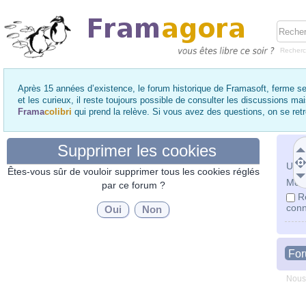
Recher
Après 15 années d’existence, le forum historique de Framasoft, ferme se
et les curieux, il reste toujours possible de consulter les discussions ma
Frama
colibri
qui prend la relève. Si vous avez des questions, on se re
Supprimer les cookies
Utili
Êtes-vous sûr de vouloir supprimer tous les cookies réglés
Mot 
par ce forum ?
R
conn
Fo
Nous