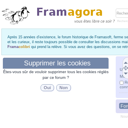
Recher
Après 15 années d’existence, le forum historique de Framasoft, ferme se
et les curieux, il reste toujours possible de consulter les discussions ma
Frama
colibri
qui prend la relève. Si vous avez des questions, on se re
Supprimer les cookies
Utili
Êtes-vous sûr de vouloir supprimer tous les cookies réglés
Mot 
par ce forum ?
R
conn
Fo
Nous