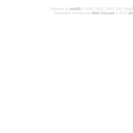
Powered by
phpBB
© 2000, 2002, 2005, 2007 php
Traduction réalisée par
Maël Soucaze
© 2010
ph