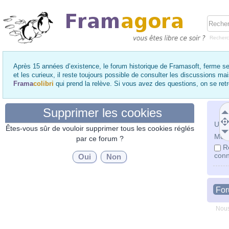
Recher
Après 15 années d’existence, le forum historique de Framasoft, ferme se
et les curieux, il reste toujours possible de consulter les discussions ma
Frama
colibri
qui prend la relève. Si vous avez des questions, on se re
Supprimer les cookies
Utili
Êtes-vous sûr de vouloir supprimer tous les cookies réglés
Mot 
par ce forum ?
R
conn
Fo
Nous