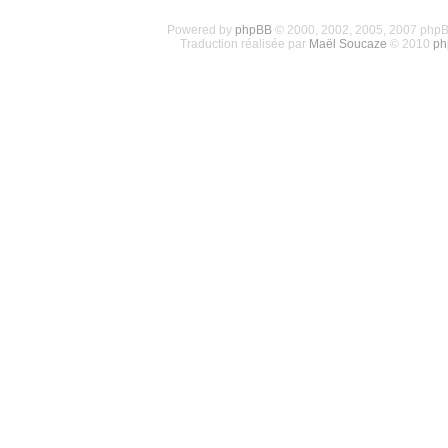
Powered by
phpBB
© 2000, 2002, 2005, 2007 php
Traduction réalisée par
Maël Soucaze
© 2010
ph