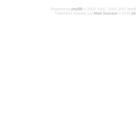
Powered by
phpBB
© 2000, 2002, 2005, 2007 php
Traduction réalisée par
Maël Soucaze
© 2010
ph