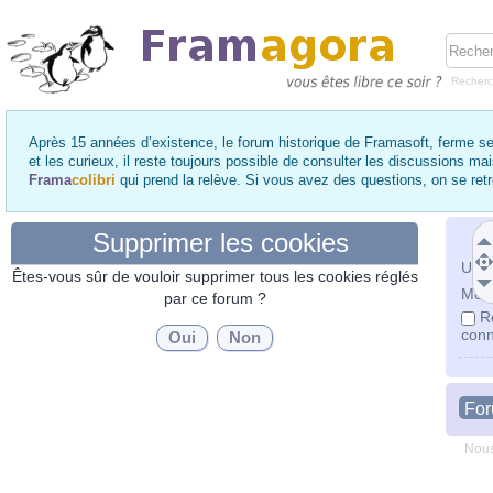
Recher
Après 15 années d’existence, le forum historique de Framasoft, ferme se
et les curieux, il reste toujours possible de consulter les discussions ma
Frama
colibri
qui prend la relève. Si vous avez des questions, on se re
Supprimer les cookies
Utili
Êtes-vous sûr de vouloir supprimer tous les cookies réglés
Mot 
par ce forum ?
R
conn
Fo
Nous