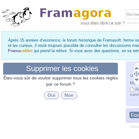
Recher
Après 15 années d’existence, le forum historique de Framasoft, ferme se
et les curieux, il reste toujours possible de consulter les discussions ma
Frama
colibri
qui prend la relève. Si vous avez des questions, on se re
Supprimer les cookies
Utili
Êtes-vous sûr de vouloir supprimer tous les cookies réglés
Mot 
par ce forum ?
R
conn
Fo
Nous