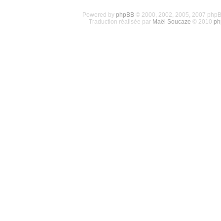
Powered by
phpBB
© 2000, 2002, 2005, 2007 php
Traduction réalisée par
Maël Soucaze
© 2010
ph